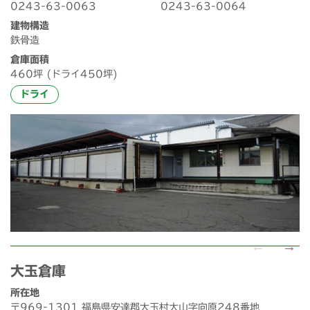
0243-63-0063
0243-63-0064
建物構造
鉄骨造
倉庫面積
460坪 (ドライ450坪)
ドライ
大玉倉庫
所在地
〒969-1301 福島県安達郡大玉村大山字向原248番地