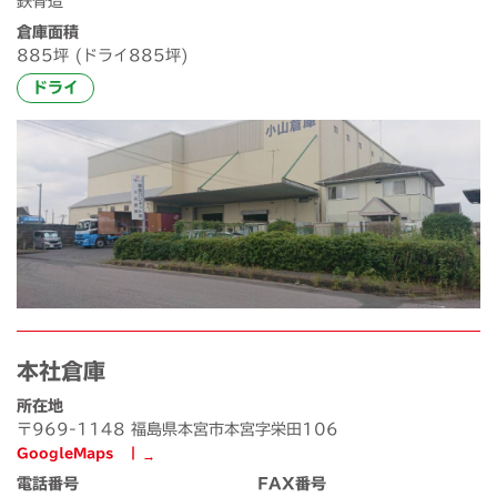
鉄骨造
倉庫面積
885坪 (ドライ885坪)
ドライ
本社倉庫
所在地
〒969-1148 福島県本宮市本宮字栄田106
GoogleMaps ┃
電話番号
FAX番号