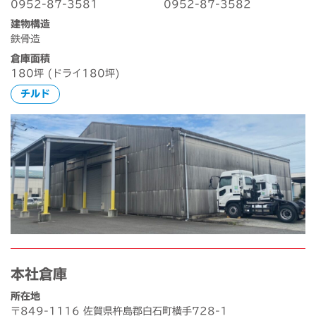
0952-87-3581
0952-87-3582
建物構造
鉄骨造
倉庫面積
180坪 (ドライ180坪)
チルド
本社倉庫
所在地
〒849-1116 佐賀県杵島郡白石町横手728-1